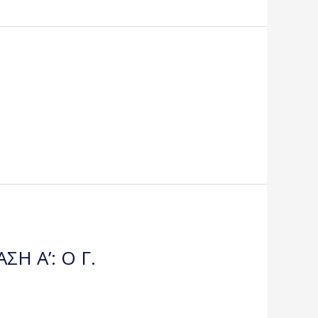
ΣΗ Α’: Ο Γ.