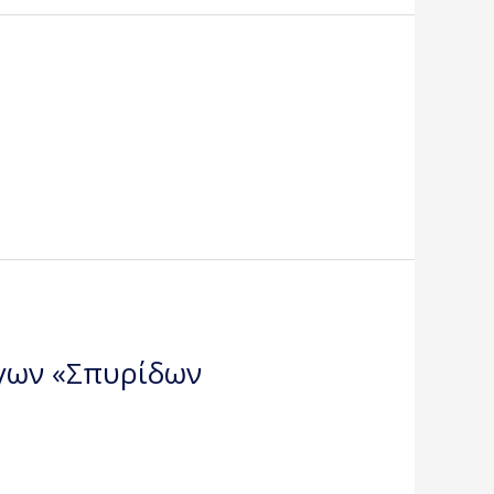
ργων «Σπυρίδων