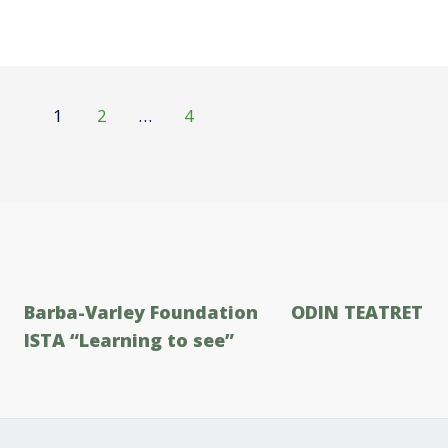
1
2
…
4
Barba-Varley Foundation
ODIN TEATRET
ISTΑ “Learning to see”