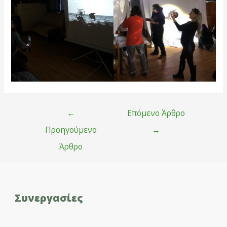
Πλοήγηση
←
Επόμενο Άρθρο
άρθρων
Προηγούμενο
→
Άρθρο
Συνεργασίες