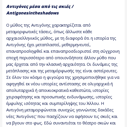
Αντιγόνες μέσα από τις σκιές /
Antigones
in
the
shadows
Ο μύθος της Αντιγόνης χαρακτηρίζεται από
μεταμορφωτικές τάσεις, όπως άλλωστε κάθε
αρχαιοελληνικός μύθος, με τη διαφορά ότι η ιστορία της
Αντιγόνης έχει μεταπλαστεί, μεθερμηνευτεί,
επαναπροσληφθεί και επαναπροσδιοριστεί στη σύγχρονη
εποχή περισσότερο από οποιονδήποτε άλλον μύθο που
μας έρχεται από την κλασική αρχαιότητα. Οι δυνάμεις της
μετάπλασης και της μεταμόρφωσής της είναι αστείρευτες.
Σε όλον τον κόσμο η φιγούρα της χρησιμοποιήθηκε για να
αφηγηθεί εκ νέου ιστορίες αντίστασης σε ολιγαρχικά ή
απολυταρχικά ή αποικιοκρατικά καθεστώτα, ιστορίες
χειραφέτησης και προσωπικής ενδυνάμωσης, ιστορίες
έμφυλης ισότητας και συμπερίληψης του Άλλου. Η
Αντιγόνη μεταμορφώνεται συνεχώς γεννώντας δεκάδες
νέες ‘Αντιγόνες’ που πασχίζουν να αφήσουν τις σκιές και
να βγουν στο φως. Εδώ συναντιέται το θέατρο σκιών και