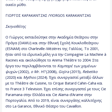
οικείο μύθο.
ΓΙΩΡΓΟΣ ΚΑΡΑΚΑΝΤΖΑΣ /YIORGOS KARAKANTZAS
Σκηνοθέτης
Ο Γιώργος εκπαιδεύτηκε στην Ακαδημία Θεάτρου στην
Πράγα (DAMU) και στην Εθνική Σχολή Κουκλοθεάτρου
(ESNAM) στο Charleville-Mézières της Γαλλίας. Το 2001,
ήταν από τα ιδρυτικά μέλη για την Compagnie La Machine à
Racines και ακολούθησε το Anima Théâtre το 2004. Στα
έργα του περιλαμβάνονται το
Καμπαρέ των χαμένων
ψυχών
(2002),
ο Mr. H?
(2008),
Gojira
(2015),
Rebetiko
(2020) και
Mythos
(2024). Έχει συνεργαστεί μεταξύ άλλων
με το Théâtre de Cuisine, το Cirque Batard Cahin-Caha και
το France 3 Television. Έχει επίσης συνεργαστεί με τους Cie
Paramana στην Ελλάδα και Cie Alama d’Arame στην
Πορτογαλία. Από το 2019, είναι συνεργάτης καλλιτέχνης
στο La Garance, Εθνικό Θέατρο του Cavaillon.